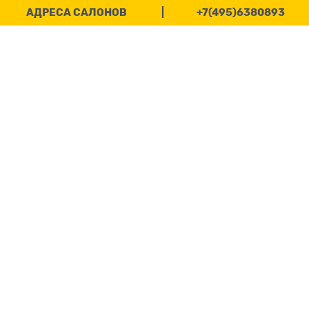
АДРЕСА САЛОНОВ
|
+7(495)6380893