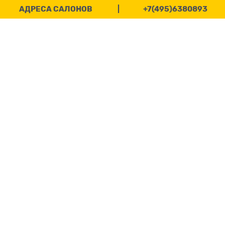
АДРЕСА САЛОНОВ
|
+7(495)6380893