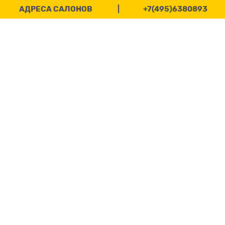
АДРЕСА САЛОНОВ
|
+7(495)6380893