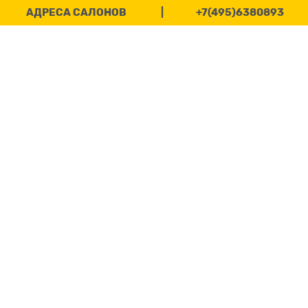
АДРЕСА САЛОНОВ
|
+7(495)6380893