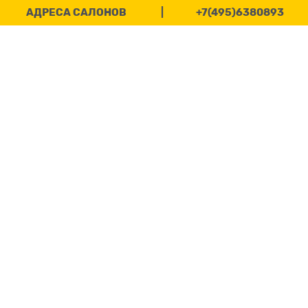
АДРЕСА САЛОНОВ
|
+7(495)6380893