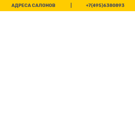
АДРЕСА САЛОНОВ
|
+7(495)6380893