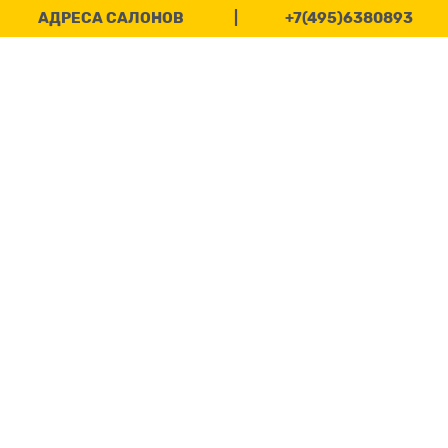
АДРЕСА САЛОНОВ
|
+7(495)6380893