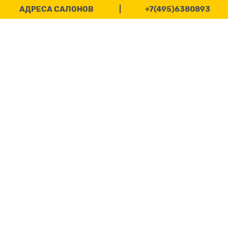
АДРЕСА САЛОНОВ
|
+7(495)6380893