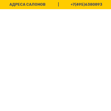
АДРЕСА САЛОНОВ
|
+7(495)6380893