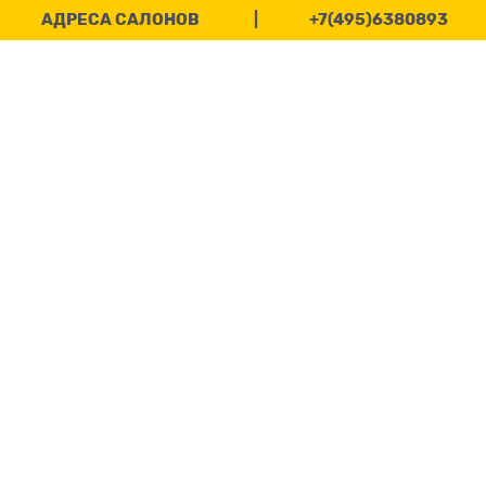
АДРЕСА САЛОНОВ
|
+7(495)6380893