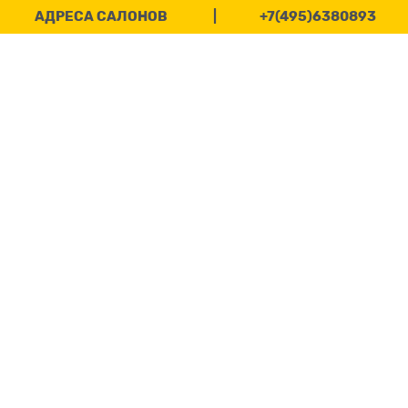
АДРЕСА САЛОНОВ
|
+7(495)6380893