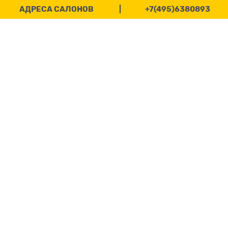
АДРЕСА САЛОНОВ
|
+7(495)6380893