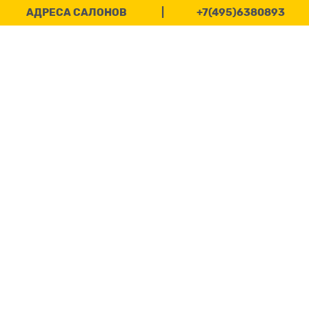
АДРЕСА САЛОНОВ
|
+7(495)6380893