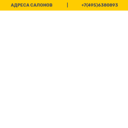
АДРЕСА САЛОНОВ
|
+7(495)6380893