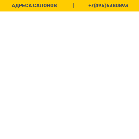
АДРЕСА САЛОНОВ
|
+7(495)6380893