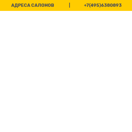
АДРЕСА САЛОНОВ
|
+7(495)6380893