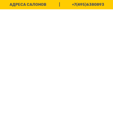
АДРЕСА САЛОНОВ
|
+7(495)6380893