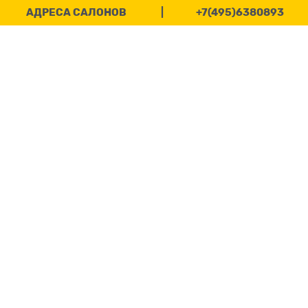
АДРЕСА САЛОНОВ
|
+7(495)6380893