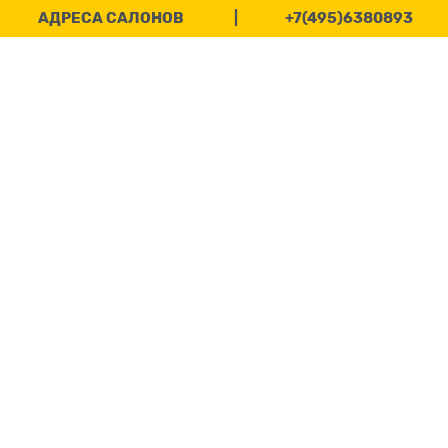
АДРЕСА САЛОНОВ
|
+7(495)6380893