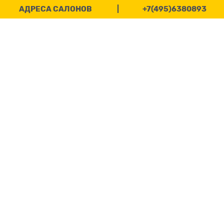
АДРЕСА САЛОНОВ
|
+7(495)6380893