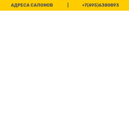
АДРЕСА САЛОНОВ
|
+7(495)6380893