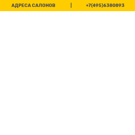
АДРЕСА САЛОНОВ
|
+7(495)6380893