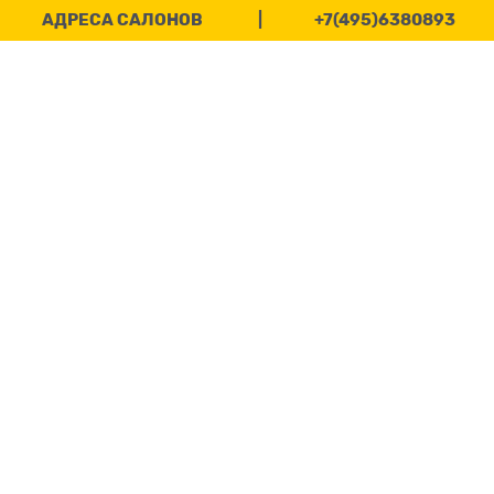
АДРЕСА САЛОНОВ
|
+7(495)6380893