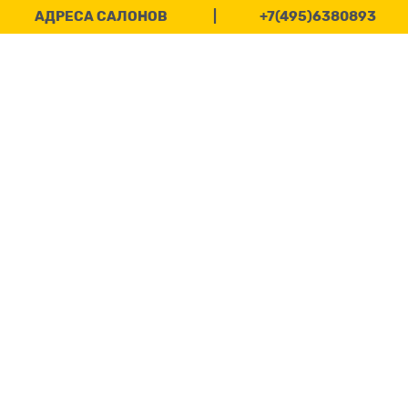
АДРЕСА САЛОНОВ
|
+7(495)6380893