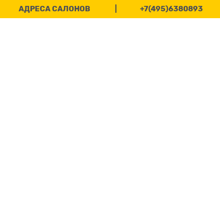
АДРЕСА САЛОНОВ
|
+7(495)6380893