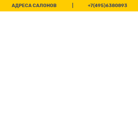
АДРЕСА САЛОНОВ
|
+7(495)6380893