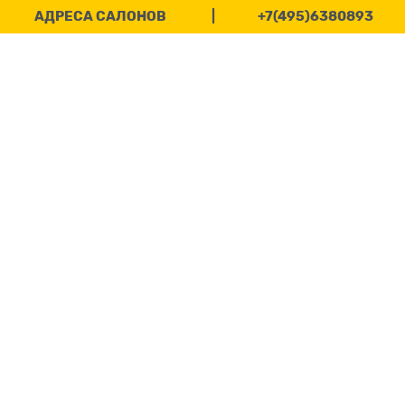
АДРЕСА САЛОНОВ
|
+7(495)6380893