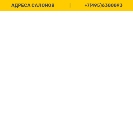
АДРЕСА САЛОНОВ
|
+7(495)6380893