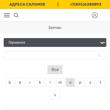
АДРЕСА САЛОНОВ
|
+7(495)6380893
Бренды
Все
b
e
i
k
l
m
o
p
s
t
v